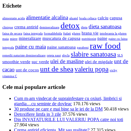
Etichete
alimentatie alcalina
calciu
capusa
alimentatie acida
aluatel
boala celiaca
detox
dieta sanatoasa
crema antirid
clinique
demineralizare
dieta
hrana vie
faina de secara
faina integrala
formaldehida
ftalati
gluten
intoleranta la gluten
mineralizare
muscatura de capusa
paine
maia
miere
nutritionist
paine cu faina
raw food
paine cu maia
paine sanatoasa
integrala
parabeni
slabire sanatoasa
remedii naturiste demineralizare
reteta naut
sfecla
SLS
ulei de masline
unt de
smoothie verde
suc verde
ulei de migdale
unt de shea
valeriu popa
cacao
unt de cocos
vichy
vitamina C
Cele mai populare articole
Cum m-am vindecat de suprainfestare cu oxiuri, limbrici si
giardia…cu seminte de dovleac
170.176 views
30 produse pe care e mai bine sa le iei de la DM
50.418 views
Detoxifiere limfa in 3 zile
37.576 views
Din INVATATURILE LUI VALERIU POPA catre noi toti
27.904 views
Crema antirid eficienta. Mit sau realitate?
27.315 views