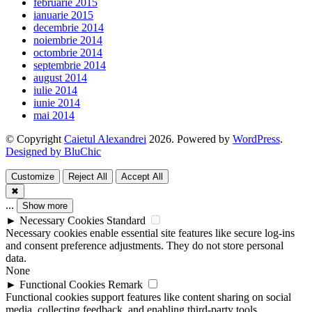
februarie 2015
ianuarie 2015
decembrie 2014
noiembrie 2014
octombrie 2014
septembrie 2014
august 2014
iulie 2014
iunie 2014
mai 2014
© Copyright
Caietul Alexandrei
2026. Powered by
WordPress
.
Designed by BluChic
Customize
Reject All
Accept All
✖
...
Show more
►
Necessary Cookies
Standard
Necessary cookies enable essential site features like secure log-ins
and consent preference adjustments. They do not store personal
data.
None
►
Functional Cookies
Remark
Functional cookies support features like content sharing on social
media, collecting feedback, and enabling third-party tools.