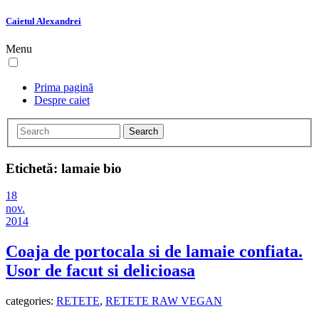
Caietul Alexandrei
Menu
Prima pagină
Despre caiet
Etichetă:
lamaie bio
18
nov.
2014
Coaja de portocala si de lamaie confiata.
Usor de facut si delicioasa
categories:
RETETE
,
RETETE RAW VEGAN