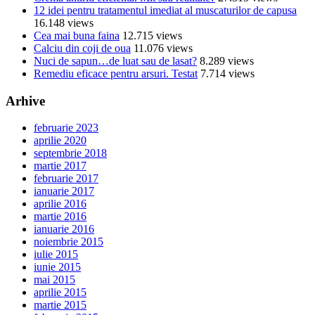
12 idei pentru tratamentul imediat al muscaturilor de capusa
16.148 views
Cea mai buna faina
12.715 views
Calciu din coji de oua
11.076 views
Nuci de sapun…de luat sau de lasat?
8.289 views
Remediu eficace pentru arsuri. Testat
7.714 views
Arhive
februarie 2023
aprilie 2020
septembrie 2018
martie 2017
februarie 2017
ianuarie 2017
aprilie 2016
martie 2016
ianuarie 2016
noiembrie 2015
iulie 2015
iunie 2015
mai 2015
aprilie 2015
martie 2015