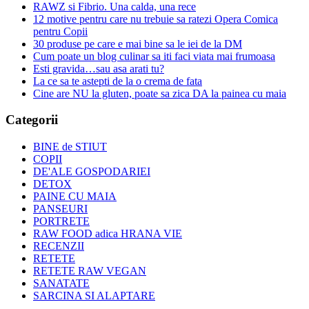
RAWZ si Fibrio. Una calda, una rece
12 motive pentru care nu trebuie sa ratezi Opera Comica
pentru Copii
30 produse pe care e mai bine sa le iei de la DM
Cum poate un blog culinar sa iti faci viata mai frumoasa
Esti gravida…sau asa arati tu?
La ce sa te astepti de la o crema de fata
Cine are NU la gluten, poate sa zica DA la painea cu maia
Categorii
BINE de STIUT
COPII
DE'ALE GOSPODARIEI
DETOX
PAINE CU MAIA
PANSEURI
PORTRETE
RAW FOOD adica HRANA VIE
RECENZII
RETETE
RETETE RAW VEGAN
SANATATE
SARCINA SI ALAPTARE